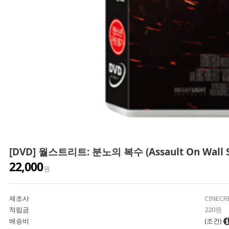
[DVD] 월스트리트: 분노의 복수 (Assault On Wal
22,000
원
제조사
CINECR
적립금
220원
배송비
(조건)