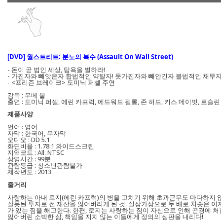
[DVD] 월스트리트: 분노의 복수 (Assault On Wall Street)
- 돈이 곧 법인 세상, 탐욕을 벌하라!
- 가진자와 빼앗은자 합법적인 약탈자! 못가진자와 빼안긴자 불법적인 채무자
- <프리즌 브레이크> 도미닉 퍼셀 주연
감독 : 우베 볼
출연 : 도미닉 퍼셀, 에린 카프럭, 에드워드 펄롱, 존 허드, 키스 데이빗, 로슬린
제품사양
언어 : 영어
자막 : 한국어, 무자막
오디오 : DD 5.1
화면비율 : 1.78:1 와이드스크린
지역코드 : All. NTSC
상영시간 : 99분
관람등급 : 청소년관람불가
제작년도 : 2013
줄거리
사랑하는 아내 로지(에린 카프럭)의 병을 고치기 위해 초과근무도 마다하지 
잘못된 투자로 전 재산을 잃어버리게 된 것. 설상가상으로 두 배로 치솟은 이
가 있는 짐을 해고한다. 한편, 로지는 사랑하는 짐이 자신으로 인해 곤경에 
잃어버린 소박한 삶, 책임을 지지 않는 이들에게 정의의 심판을 내리다!