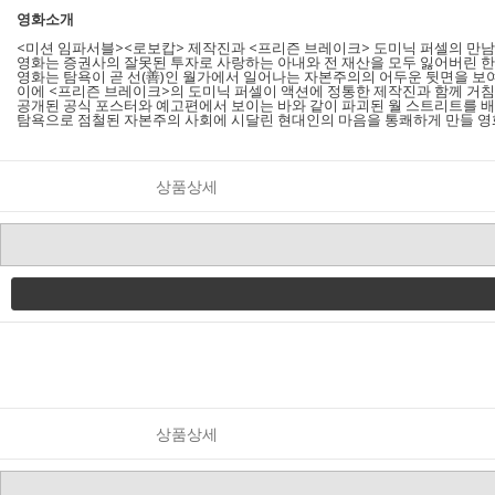
영화소개
<미션 임파서블><로보캅> 제작진과 <프리즌 브레이크> 도미닉 퍼셀의 만남
영화는 증권사의 잘못된 투자로 사랑하는 아내와 전 재산을 모두 잃어버린 한
영화는 탐욕이 곧 선(善)인 월가에서 일어나는 자본주의의 어두운 뒷면을 보
이에 <프리즌 브레이크>의 도미닉 퍼셀이 액션에 정통한 제작진과 함께 거침
공개된 공식 포스터와 예고편에서 보이는 바와 같이 파괴된 월 스트리트를 배
탐욕으로 점철된 자본주의 사회에 시달린 현대인의 마음을 통쾌하게 만들 영
상품상세
상품상세