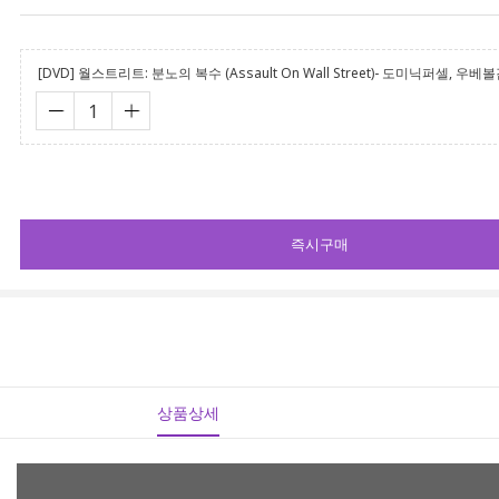
[DVD] 월스트리트: 분노의 복수 (Assault On Wall Street)- 도미닉퍼셀, 우베
즉시구매
상품상세