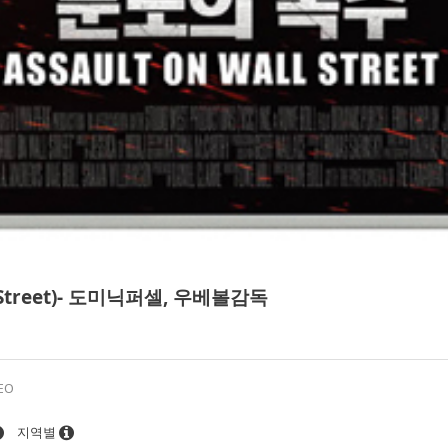
l Street)- 도미닉퍼셀, 우베볼감독
EO
지역별