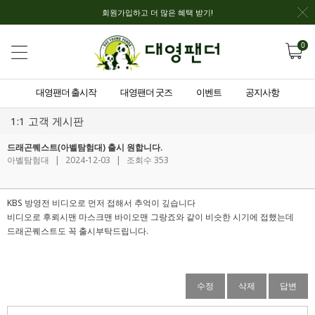
회원가입하고 더 많은 혜택 받기!
0
대영팬더 출시작
대영팬더 굿즈
이벤트
공지사항
1:1 고객 게시판
드래곤퀘스트(아벨탐험대) 출시 원합니다.
아벨탐험대
|
2024-12-03
|
조회수 353
KBS 방영전 비디오로 먼저 접해서 추억이 깊습니다
비디오로 후뢰시맨 마스크맨 바이오맨 그랑죠와 같이 비슷한 시기에 접했는데
드래곤퀘스트도 꼭 출시부탁드립니다.
수정
삭제
답변