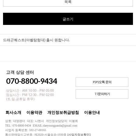
목록
글쓰기
드래곤퀘스트(아벨탐험대) 출시 원합니다.
고객 상담 센터
070-8800-9434
카카오톡 문의
상담시간 : AM 10:00 - PM 05:00
1:1문의하기
점심시간 : PM 12:30 - PM 02:00
(토,일,공휴일 휴무)
회사소개
이용약관
개인정보취급방침
이용안내
상호: 대영팬더 대표: 나현서 개인정보담당자: 이봉희
TEL: 070-8800-9434 EMAIL:daeyoungpanda@gmail.com
사업자 등록번호: 592-27-00165
통신판매업신고번호: 제2020-서울송파-1930호
[사업자정보확인]