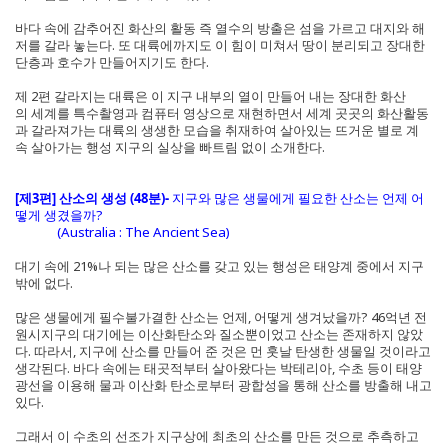
바다 속에 감추어진 화산의 활동 즉 열수의 방출은 섬을 가르고 대지와 해
저를 갈라 놓는다. 또 대륙에까지도 이 힘이 미쳐서 땅이 분리되고 장대한
단층과 호수가 만들어지기도 한다.
제 2편 갈라지는 대륙은 이 지구 내부의 열이 만들어 내는 장대한 화산
의 세계를 특수촬영과 컴퓨터 영상으로 재현하면서 세계 곳곳의 화산활동
과 갈라져가는 대륙의 생생한 모습을 취재하여 살아있는 뜨거운 별로 계
속 살아가는 행성 지구의 실상을 빠트림 없이 소개한다.
[제3편] 산소의 생성 (48분)-
지구와 많은 생물에게 필요한 산소는 언제 어
떻게 생겼을까?
(Australia : The Ancient Sea)
대기 속에 21%나 되는 많은 산소를 갖고 있는 행성은 태양계 중에서 지구
밖에 없다.
많은 생물에게 필수불가결한 산소는 언제, 어떻게 생겨났을까? 46억년 전
원시지구의 대기에는 이산화탄소와 질소뿐이었고 산소는 존재하지 않았
다. 따라서, 지구에 산소를 만들어 준 것은 먼 훗날 탄생한 생물일 것이라고
생각된다. 바다 속에는 태곳적부터 살아왔다는 박테리아, 수초 등이 태양
광선을 이용해 물과 이산화 탄소로부터 광합성을 통해 산소를 방출해 내고
있다.
그래서 이 수초의 선조가 지구상에 최초의 산소를 만든 것으로 추측하고