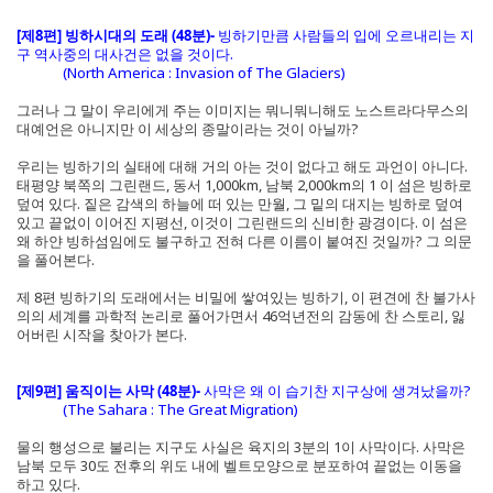
[제8편] 빙하시대의 도래 (48분)-
빙하기만큼 사람들의 입에 오르내리는 지
구 역사중의 대사건은 없을 것이다.
(North America : Invasion of The Glaciers)
그러나 그 말이 우리에게 주는 이미지는 뭐니뭐니해도 노스트라다무스의
대예언은 아니지만 이 세상의 종말이라는 것이 아닐까?
우리는 빙하기의 실태에 대해 거의 아는 것이 없다고 해도 과언이 아니다.
태평양 북쪽의 그린랜드, 동서 1,000km, 남북 2,000km의 1 이 섬은 빙하로
덮여 있다. 짙은 감색의 하늘에 떠 있는 만월, 그 밑의 대지는 빙하로 덮여
있고 끝없이 이어진 지평선, 이것이 그린랜드의 신비한 광경이다. 이 섬은
왜 하얀 빙하섬임에도 불구하고 전혀 다른 이름이 붙여진 것일까? 그 의문
을 풀어본다.
제 8편 빙하기의 도래에서는 비밀에 쌓여있는 빙하기, 이 편견에 찬 불가사
의의 세계를 과학적 논리로 풀어가면서 46억년전의 감동에 찬 스토리, 잃
어버린 시작을 찾아가 본다.
[제9편] 움직이는 사막 (48분)-
사막은 왜 이 습기찬 지구상에 생겨났을까?
(The Sahara : The Great Migration)
물의 행성으로 불리는 지구도 사실은 육지의 3분의 1이 사막이다. 사막은
남북 모두 30도 전후의 위도 내에 벨트모양으로 분포하여 끝없는 이동을
하고 있다.