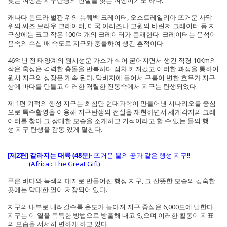
찾는 여행은 지구탄생의 전설을 찾는 여행이기도 하다.
캐나다 툰드라 벌판 위의 뉴퀘백 크레이터, 오스트레일리아 뜨거운 사막
위의 씨즈 브라우 크레이터, 미국 아리조나 고원의 바린저 크레이터 등 지
구상에는 크고 작은 100여 개의 크레이터가 존재한다. 크레이터는 운석이
음속의 수십 배 속도로 지구와 충돌하여 생긴 흔적이다.
46억년 전 태양계의 원시성운 가스가 식어 굳어지면서 생긴 직경 10Km의
작은 혹성은 격력한 충돌을 반복하며 점차 커져갔고 이러한 과정을 통하여
원시 지구의 성장은 계속 된다. 막바지에 들어서 구름이 변한 호우가 지구
상에 바다를 만들고 이러한 격렬한 진통속에서 지구는 탄생되었다.
제 1편 기적의 행성 지구는 최첨단 현대과학이 만들어낸 시나리오를 중심
으로 특수촬영을 이용해 지구탄생의 전설을 재현하면서 세계각지의 크레
이터를 찾아 그 장대한 모습을 소개하고 기적이라고 할 수 있는 물의 행
성 지구 탄생을 감동 있게 펼친다.
[제2편] 갈라지는 대륙 (48분)
-
뜨거운 불의 공과 같은 행성 지구!!
(Africa : The Great Gift)
푸른 바다와 녹색의 대지로 만들어진 행성 지구, 그 산뜻한 모습의 깊숙한
곳에는 막대한 열이 저장되어 있다.
지구의 내부로 내려갈수록 온도가 높아져 지구 중심은 6,000도에 달한다.
지구는 이 열을 독특한 방법으로 방출해 내고 있으며 이러한 활동이 지표
의 모습을 서서히 변하게 하고 있다.