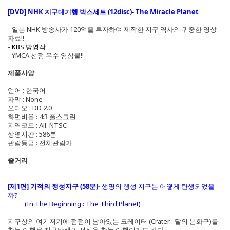
[DVD] NHK 지구대기행 박스세트 (12disc)- The Miracle Planet
- 일본 NHK 방송사가 120억을 투자하여 제작한 지구 역사의 귀중한 영상
자료!!
-
KBS 방영작
- YMCA 선정 우수 영상물!!
제품사양
언어 : 한국어
자막 : None
오디오 : DD 2.0
화면비율 : 4:3 풀스크린
지역코드 : All. NTSC
상영시간 : 586분
관람등급 : 전체관람가
줄거리
[제1편] 기적의 행성지구 (58분)-
생명의 행성 지구는 어떻게 탄생되었을
까?
(In The Beginning : The Third Planet)
지구상의 여기저기에 점점이 남아있는 크레이터 (Crater : 달의 분화구)를