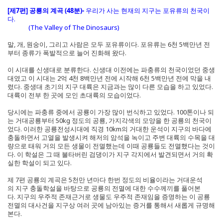
[제7편] 공룡의 계곡 (48분)-
우리가 사는 현재의 지구는 포유류의 천국이
다.
(The Valley of The Dinosaurs)
말, 개, 원숭이, 그리고 사람은 모두 포유류이다. 포유류는 6천 5백만년 전
부터 종류가 폭발적으로 늘어 진화해 왔다.
이 시대를 신생대로 분류한다. 신생대 이전에는 파충류의 천국이었던 중생
대였고 이 시대는 2억 4천 8백만년 전에 시작해 6천 5백만년 전에 막을 내
렸다. 중생대 초기의 지구 대륙은 지금과는 많이 다른 모습을 하고 있었다.
대륙이 전부 한 곳에 모인 초대륙의 모습이었다.
당시에는 파충류 중에서 공룡이 가장 많이 번식하고 있었다. 100톤이나 되
는 거대공룡부터 50kg 정도의 공룡, 가지각색의 모양을 한 공룡의 천국이
었다. 이러한 공룡전성시대에 직경 10km의 거대한 운석이 지구의 바다에
충돌하면서 고열을 발생시켜 해저의 암석을 녹이고 주변 대륙의 수목을 대
량으로 태워 거의 모든 생물이 전멸했는데 이때 공룡들도 전멸했다는 것이
다. 이 학설은 그 때 불타버린 검댕이가 지구 각지에서 발견되면서 거의 확
실한 학설이 되고 있다.
제 7편 공룡의 계곡은 5천만 년마다 한번 정도의 비율이라는 거대운석
의 지구 충돌학설을 바탕으로 공룡의 전멸에 대한 수수께끼를 풀어본
다. 지구의 우주적 존재근거로 생물도 우주적 존재임을 증명하는 이 공룡
전멸의 대사건을 지구상 여러 곳에 남아있는 증거를 통해서 새롭게 규명해
본다.