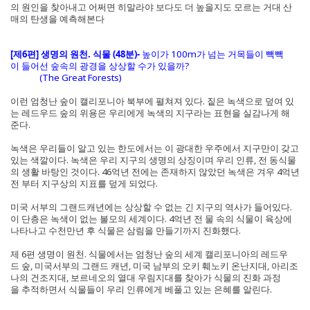
의 원인을 찾아내고 어쩌면 히말라야 보다도 더 높을지도 모르는 거대 산
매의 탄생을 예측해본다
[제6편] 생명의 원천. 식물 (48분)-
높이가 100m가 넘는 거목들이 빽빽
이 들어선 숲속의 광경을 상상할 수가 있을까?
(The Great Forests)
이런 엄청난 숲이 캘리포니아 북부에 펼쳐져 있다. 짙은 녹색으로 덮여 있
는 레드우드 숲의 위용은 우리에게 녹색의 지구라는 표현을 실감나게 해
준다.
녹색은 우리들이 알고 있는 한도에서는 이 광대한 우주에서 지구만이 갖고
있는 색깔이다. 녹색은 우리 지구의 생명의 상징이며 우리 인류, 전 동식물
의 생활 바탕인 것이다. 46억년 전에는 존재하지 않았던 녹색은 겨우 4억년
전 부터 지구상의 지표를 덮게 되었다.
미국 서부의 그랜드캐년에는 상상할 수 없는 긴 지구의 역사가 들어있다.
이 단층은 녹색이 없는 불모의 세계이다. 4억년 전 물 속의 식물이 육상에
나타나고 수천만년 후 식물은 삼림을 만들기까지 진화했다.
제 6편 생명이 원천. 식물에서는 엄청난 숲의 세계 캘리포니아의 레드우
드 숲, 미국서부의 그랜드 캐년, 미국 남부의 오키 훼노키 온난지대, 아리조
나의 건조지대, 보르네오의 열대 우림지대를 찾아가 식물의 진화 과정
을 추적하면서 식물들이 우리 인류에게 베풀고 있는 은혜를 알린다.