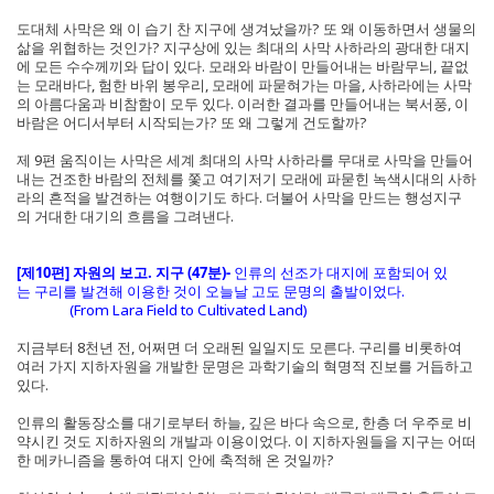
도대체 사막은 왜 이 습기 찬 지구에 생겨났을까? 또 왜 이동하면서 생물의
삶을 위협하는 것인가? 지구상에 있는 최대의 사막 사하라의 광대한 대지
에 모든 수수께끼와 답이 있다. 모래와 바람이 만들어내는 바람무늬, 끝없
는 모래바다, 험한 바위 봉우리, 모래에 파묻혀가는 마을, 사하라에는 사막
의 아름다움과 비참함이 모두 있다. 이러한 결과를 만들어내는 북서풍, 이
바람은 어디서부터 시작되는가? 또 왜 그렇게 건도할까?
제 9편 움직이는 사막은 세계 최대의 사막 사하라를 무대로 사막을 만들어
내는 건조한 바람의 전체를 쫓고 여기저기 모래에 파묻힌 녹색시대의 사하
라의 흔적을 발견하는 여행이기도 하다. 더불어 사막을 만드는 행성지구
의 거대한 대기의 흐름을 그려낸다.
[제10편] 자원의 보고. 지구 (47분)-
인류의 선조가 대지에 포함되어 있
는 구리를 발견해 이용한 것이 오늘날 고도 문명의 출발이었다.
(From Lara Field to Cultivated Land)
지금부터 8천년 전, 어쩌면 더 오래된 일일지도 모른다. 구리를 비롯하여
여러 가지 지하자원을 개발한 문명은 과학기술의 혁명적 진보를 거듭하고
있다.
인류의 활동장소를 대기로부터 하늘, 깊은 바다 속으로, 한층 더 우주로 비
약시킨 것도 지하자원의 개발과 이용이었다. 이 지하자원들을 지구는 어떠
한 메카니즘을 통하여 대지 안에 축적해 온 것일까?