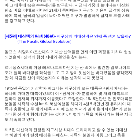
아 그 배후에 숨은 수수께끼를 탐구한다. 지금 대기중에 늘어나는 이산화
탄소 비율, 이대로 간다면 21세기 중반에는 지구상의 기온이 급격히 상승
하여 북극, 남극의 얼음이 녹아 어쩌면 지구가 멸망하게 될지도 모를 사태
를 경고하고 있다.
[제5편] 대산맥의 탄생 (48분)-
지구상의 거대산맥은 언째 쯤 생겨 났을까?
(The Pacific Global Evolution)
알프스-히말라야조산대의 거대산 산맥들은 언제 어떤 과정을 거치며 형성
되었을까? 산맥의 형성 시대와 원인을 찾아본다.
르네상스시대의 거장 레오나르도 다빈치는 산 속에서 발견한 암모나이트
조개 들의 바다생물 화석을 보고 그 지방이 옛날에는 바다였음을 생각했지
만 왜 지금은 산이 되었는지의 이유는 생각해 내지 못했다.
1915년 독일의 기상학자 웨그나는 지구상의 모든 대륙은 <판게아>라는
하나의 거대한 대륙이었으며 이 <판게아>가 분열하여 몇 개의 대륙으로
갈라져 현재의 위치까지 이동했다고 주장한다. 1억 8천만년 전 인도대륙은
분열을 시작해 수천 km의 북상여행을 하다가 4천 5백만년 전 유라시아 대
륙과 충돌하고 두 개의 대륙 사이에 있던 해저가 밀어 올려져 8천m가 넘는
거대한 산맥이 형성되었다는 것이다. 이렇게 대륙을 이동시키는 힘은 지금
도 계속되고 있다.
제 5편 대산맥의 탄생은 지구사상 최대의 드라마라고 할 수 있는 거대산
맥 히말라야의 탄생 배경을 파헤친다. 대륙의 분열과 이동 그리고 충돌