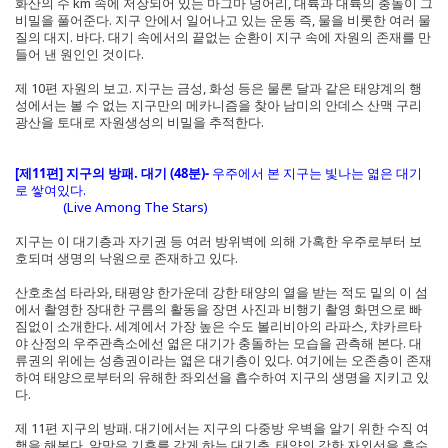
화산의 수 km 속에 저장되어 있는 마그마 덩어리, 대륙과 대륙의 충돌이 그
비밀을 풀어준다. 지구 안에서 일어나고 있는 운동 즉, 물을 비롯한 여러 물
질의 대지. 바다. 대기 속에서의 끝없는 순환이 지구 속에 자원의 존재를 만
들어 낸 원인인 것이다.
제 10편 자원의 보고. 지구는 금성, 화성 등은 물론 달과 같은 태양계의 행
성에서는 볼 수 없는 지구만의 메카니즘을 찾아 남미의 안데스 산맥 구리
광산을 토대로 자원생성의 비밀을 추적한다.
[제11편] 지구의 방패. 대기 (48분)-
우주에서 본 지구는 빛나는 엷은 대기
로 쌓여있다.
(Live Among The Stars)
지구는 이 대기층과 자기권 등 여러 방위벽에 의해 가혹한 우주로부터 보
호되며 생명의 낙원으로 존재하고 있다.
산호초섬 타라와, 태평양 한가운데 강한 태양의 열을 받는 적도 밑의 이 섬
에서 촬영한 장대한 구름의 활동을 장면 사진과 비행기 촬영 화면으로 빠
짐없이 소개한다. 세계에서 가장 높은 수도 볼리비아의 라파스, 챠카르타
야 산정의 우주관측소에선 엷은 대기가 충돌하는 모습을 관측해 본다. 대
류권의 위에는 성층권이라는 엷은 대기층이 있다. 여기에는 오존층이 존재
하여 태양으로부터의 유해한 좌외선을 흡수하여 지구의 생명을 지키고 있
다.
제 11편 지구의 방패. 대기에서는 지구의 다중방 우벽을 알기 위한 수직 여
행을 해본다. 알맞은 기후를 갖게 하는 대기층, 태양의 강한 자외선을 흡수