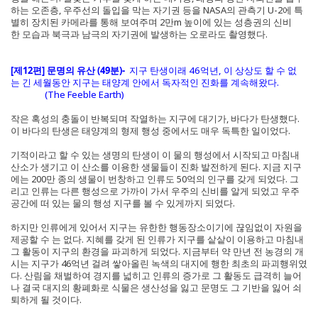
하는 오존층, 우주선의 돌입을 막는 자기권 등을 NASA의 관측기 U-2에 특
별히 장치된 카메라를 통해 보여주며 2만m 높이에 있는 성층권의 신비
한 모습과 북극과 남극의 자기권에 발생하는 오로라도 촬영했다.
[제12편] 문명의 유산 (49분)-
지구 탄생이래 46억년, 이 상상도 할 수 없
는 긴 세월동안 지구는 태양계 안에서 독자적인 진화를 계속해왔다.
(The Feeble Earth)
작은 혹성의 충돌이 반복되며 작열하는 지구에 대기가, 바다가 탄생했다.
이 바다의 탄생은 태양계의 형제 행성 중에서도 매우 독특한 일이었다.
기적이라고 할 수 있는 생명의 탄생이 이 물의 행성에서 시작되고 마침내
산소가 생기고 이 산소를 이용한 생물들이 진화 발전하게 된다. 지금 지구
에는 200만 종의 생물이 번창하고 인류도 50억의 인구를 갖게 되었다. 그
리고 인류는 다른 행성으로 가까이 가서 우주의 신비를 알게 되었고 우주
공간에 떠 있는 물의 행성 지구를 볼 수 있게까지 되었다.
하지만 인류에게 있어서 지구는 유한한 행동장소이기에 끊임없이 자원을
제공할 수 는 없다. 지혜를 갖게 된 인류가 지구를 샅샅이 이용하고 마침내
그 활동이 지구의 환경을 파괴하게 되었다. 지금부터 약 만년 전 농경의 개
시는 지구가 46억년 걸려 쌓아올린 녹색의 대지에 행한 최초의 파괴행위였
다. 산림을 채벌하여 경지를 넓히고 인류의 증가로 그 활동도 급격히 늘어
나 결국 대지의 황폐화로 식물은 생산성을 잃고 문명도 그 기반을 잃어 쇠
퇴하게 될 것이다.