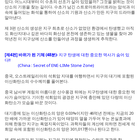
있다. 어느시대부터 이 수초의 선조가 살아 있었을까? 그것을 밝히는 것이
산소의 기원을 찾는 길이다. 수초가 남긴 스트로마트라이트라는 암석과 이
속에 들어있는 화석을 통하여 산소의 기원과 산소가 만든 지구의 드라마를
알아낸다.
제 3편 산소의 생성은 지구 최초로 산소가 없었던 환경에서 탄생했고 아직
도 화산지대나 깊은 바다의 화산성 온천에 생존하고 있는 생물을 찾아 20
억년전 이 지구상에 산소를 만들어낸 과정을 생생하게 추적한다.
[제4편] 바위가 된 기체 (48분)-
지구 탄생에 대한 중요한 역사가 숨어 있
다!!
(China : Secret of ENE-LIMe Stone Zone)
중국, 오스트레일리아의 석회암 지대를 여행하면서 지구의 대기에 포함된
이산화탄소의 수수께끼를 풀어본다.
중국 남서부 계림의 아름다운 산수풍경 뒤에는 지구탄생에 대한 중요한 역
사가 숨어있다. 기이한 석회암의 광경은 지구에 충만해 있던 다량의 이산
화탄소가 모습을 바꾼 것이다.
대기중에 있는 이산화탄소의 양은 0.03%이지만 46억년 전에는 지금의 20
만 배에 가까운 이산화탄소가 있어 태양의 열을 가두어 두는 온실효과에
의해 한동안 지구는 폭염지옥이었다. 과학자들의 계산에 의하면 전세계 석
회암 속에 포함된 이산화탄소의 양은 301,017톤이나 된다고 한다.
제 4편 바위가 된 기체는 지구의 각지에 펼쳐있는 수많은 경관을 찾