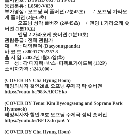
출시번호 : DYPBD 005 / DYP 015
등급분류 : L8509-V639
부가영상 : 오프닝 락 풀버젼 (2분45초) / 오프닝 가라오
케 풀버전 (2분45초)
오프닝 성악 풀버전 (2분45초) / 엔딩 1 가라오케 숏
버젼 (1분10초)
엔딩 2 가라오케 숏버젼 (1분10초)
관람등급 : 전체 관람가
제 작 : 대영팬더 (Daeyoungpanda)
바 코 드 : 880917702257 8
출 시 일 : 2022년1월25일(화)
구 성 : 각 디지팩+박스+퍼팩트가이드북 (132P)
소비자가격 : \243,000.-
(COVER BY Cha Hyung Hoon)
태양의사자 철인28호 오프닝 주제곡 락 숏버전
https://youtu.be/983yAl0CYko
(COVER BY Tenor Kim Byeongseung and Soprano Park
Hyunsook)
태양의사자 철인28호 오프닝 주제곡 성악 숏버전
https://youtu.be/BE1XdrqxnCY
(COVER BY Cha Hyung Hoon)