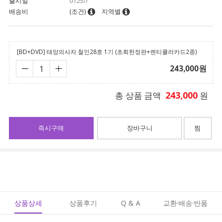
출시일
0125//
배송비
(조건)
지역별
[BD+DVD] 태양의사자 철인28호 1기 (초회한정판+렌티큘러카드2종)
243,000
원
243,000
총 상품 금액
원
즉시구매
장바구니
찜
상품상세
상품후기
Q & A
교환·배송·반품