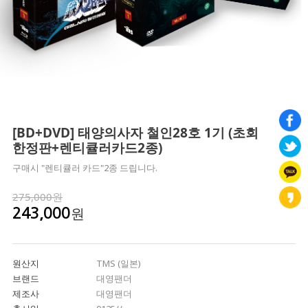
[BD+DVD] 태양의사자 철인28호 1기 (초회
한정판+렌티큘러카드2종)
구매시 "렌티큘러 카드"2종 드립니다.
275,000원
원
243,000
원산지
TMS (일본)
브랜드
대영팬더
제조사
대영팬더