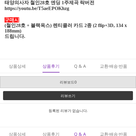
태양의사자 철인28호 엔딩 1주제곡 락버전
https://youtu.be/T5aeEPOKhzg
구매시
(철인28호 + 블랙옥스) 렌티큘러 카드 2종 (2 flip+3D, 134 x
188mm)
드립니다.
상품상세
상품후기
Q & A
교환·배송·반품
리뷰보드0
리뷰쓰기
등록된 리뷰가 없습니다.
상품상세
상품후기
Q & A
교환·배송·반품