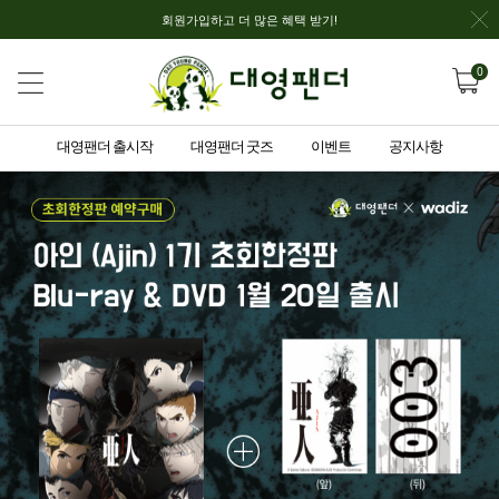
회원가입하고 더 많은 혜택 받기!
0
대영팬더 출시작
대영팬더 굿즈
이벤트
공지사항