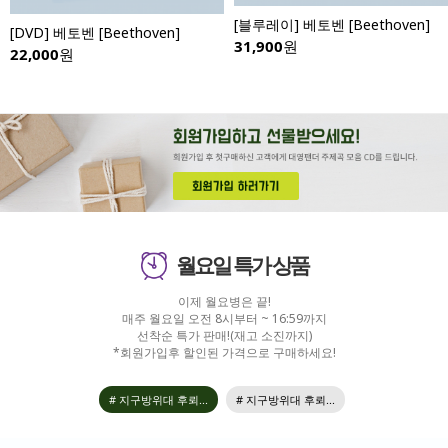
[블루레이] 베토벤 [Beethoven]
[DVD] 베토벤 [Beethoven]
31,900
원
22,000
원
월요일 특가 상품
이제 월요병은 끝!
매주 월요일 오전 8시부터 ~ 16:59까지
선착순 특가 판매!(재고 소진까지)
*회원가입후 할인된 가격으로 구매하세요!
# 지구방위대 후뢰...
# 지구방위대 후뢰...