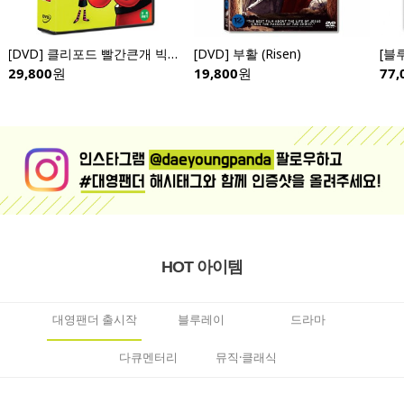
[DVD] 클리포드 빨간큰개 빅빅 전편 (10disc)- Clifford the Big Red Dog: Big Big
[DVD] 부활 (Risen)
29,800
원
19,800
원
77,
HOT 아이템
대영팬더 출시작
블루레이
드라마
다큐멘터리
뮤직·클래식