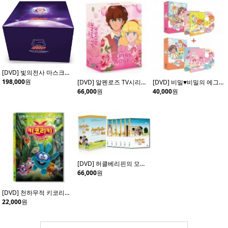
[DVD] 빛의전사 마스크맨 초회 한정판 (20disc)
198,000
원
[DVD] 알펜로즈 TV시리즈 (4disc)
[DVD] 비밀♥비밀의 에그엔젤 코코밍 Vol.1+ Vol.2 (4disc)
66,000
원
40,000
원
[DVD] 허클베리핀의 모험 (6Disc)
66,000
원
[DVD] 천하무적 키코리키 (Kikoriki: Team Invincible)- 데니스체르노프 감독
22,000
원