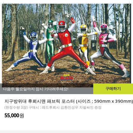
구매하기
다음주 월요일까지 잠시 기다려주세요!
지구방위대 후뢰시맨 패브릭 포스터 (사이즈 ; 590mm x 390mm)
(한정수량 3장) 구매시 : 레드후뢰시 김환진성우 자필싸인 증정
55,000
원