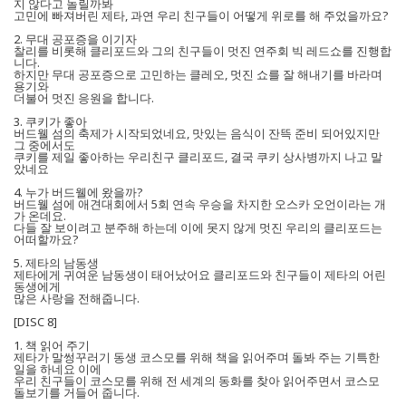
지 않다고 놀릴까봐
고민에 빠져버린 제타, 과연 우리 친구들이 어떻게 위로를 해 주었을까요?
2. 무대 공포증을 이기자
찰리를 비롯해 클리포드와 그의 친구들이 멋진 연주회 빅 레드쇼를 진행합
니다.
하지만 무대 공포증으로 고민하는 클레오, 멋진 쇼를 잘 해내기를 바라며
용기와
더불어 멋진 응원을 합니다.
3. 쿠키가 좋아
버드웰 섬의 축제가 시작되었네요, 맛있는 음식이 잔뜩 준비 되어있지만
그 중에서도
쿠키를 제일 좋아하는 우리친구 클리포드, 결국 쿠키 상사병까지 나고 말
았네요
4. 누가 버드웰에 왔을까?
버드웰 섬에 애견대회에서 5회 연속 우승을 차지한 오스카 오언이라는 개
가 온데요.
다들 잘 보이려고 분주해 하는데 이에 못지 않게 멋진 우리의 클리포드는
어떠할까요?
5. 제타의 남동생
제타에게 귀여운 남동생이 태어났어요 클리포드와 친구들이 제타의 어린
동생에게
많은 사랑을 전해줍니다.
[DISC 8]
1. 책 읽어 주기
제타가 말썽꾸러기 동생 코스모를 위해 책을 읽어주며 돌봐 주는 기특한
일을 하네요 이에
우리 친구들이 코스모를 위해 전 세계의 동화를 찾아 읽어주면서 코스모
돌보기를 거들어 줍니다.