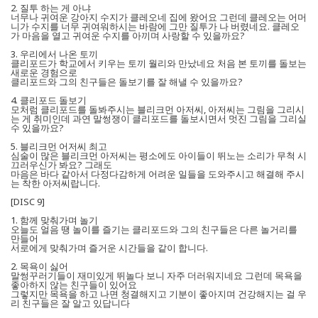
2. 질투 하는 게 아냐
너무나 귀여운 강아지 수지가 클레오네 집에 왔어요 그런데 클레오는 어머
니가 수지를 너무 귀여워하시는 바람에 그만 질투가 나 버렸네요. 클레오
가 마음을 열고 귀여운 수지를 아끼며 사랑할 수 있을까요?
3. 우리에서 나온 토끼
클리포드가 학교에서 키우는 토끼 월리와 만났네요 처음 본 토끼를 돌보는
새로운 경험으로
클리포드와 그의 친구들은 돌보기를 잘 해낼 수 있을까요?
4. 클리포드 돌보기
모처럼 클리포드를 돌봐주시는 블리크먼 아저씨, 아저씨는 그림을 그리시
는 게 취미인데 과연 말썽쟁이 클리포드를 돌보시면서 멋진 그림을 그리실
수 있을까요?
5. 블리크먼 어저씨 최고
심술이 많은 블리크먼 아저씨는 평소에도 아이들이 뛰노는 소리가 무척 시
끄러우신가 봐요? 그래도
마음은 바다 같아서 다정다감하게 어려운 일들을 도와주시고 해결해 주시
는 착한 아저씨랍니다.
[DISC 9]
1. 함께 맞춰가며 놀기
오늘도 얼음 땡 놀이를 즐기는 클리포드와 그의 친구들은 다른 놀거리를
만들어
서로에게 맞춰가며 즐거운 시간들을 같이 합니다.
2. 목욕이 싫어
말썽꾸러기들이 재미있게 뛰놀다 보니 자주 더러워지네요 그런데 목욕을
좋아하지 않는 친구들이 있어요
그렇지만 목욕을 하고 나면 청결해지고 기분이 좋아지며 건강해지는 걸 우
리 친구들은 잘 알고 있답니다