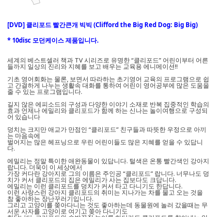
[DVD] 클리포드 빨간큰개 빅빅 (Clifford the Big Red Dog: Big Big)
* 10disc 모던케이스 제품입니다.
세계의 베스트셀러 책과 TV 시리즈로 유명한 “클리포드” 어린이부터 어른
들까지 일상의 진리와 지혜를 보고 배우는 교육용 에니메이션!!
기초 영어회화는 물론, 보면서 따라하는 초기영어 교육의 프로그램으로 쉽
고 간결하게 나누는 생활속 대화를 통하여 어린이 영어공부에 많은 도움을
줄 수 있는 프로그램입니다.
길지 않은 에피소드의 구성과 다양한 이야기 소재로 반복 집중적인 학습의
효과 언제나 에밀리와 클리포드가 함께 하는 신나는 놀이여행으로 구성되
어 있습니다
덩치는 크지만 애교가 만점인 “클리포드” 친구들과 따뜻한 우정으로 아끼
는 마음속에
벌어지는 많은 헤프닝으로 우린 어린이들도 많은 지혜를 얻을 수 있답니
다.
에밀리는 정말 특이한 애완동물이 있답니다. 털색은 온통 빨간색인 강아지
랍니다. 더욱이 이 세상에서
가장 커다란 강아지로 그의 이름은 주인공 “클리포드” 랍니다. 너무나도 덩
치가 커서 클리포드의 집은 에밀리가 사는 집보다도 크답니다.
에밀리는 이런 클리포드를 덩치가 커서 타고 다니기도 한답니다.
이런 사랑스런 강아지 클리포드의 취미는 지나가는 차를 물고 오는 것을
참 좋아하는 장난꾸러기입니다.
그리고 고양이를 쫒아다니는 것도 좋아하는데 동물원에 놀러 갔을때는 무
서운 사자를 고양이로 여기고 쫒아 다니기도