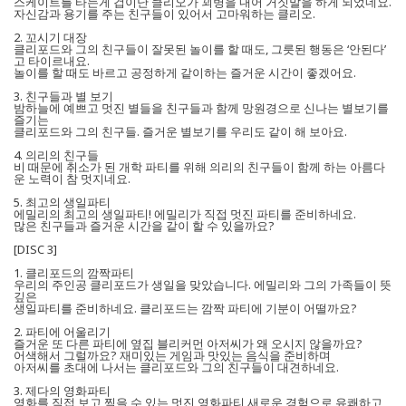
스케이트를 타는게 겁이난 클리오가 꾀병을 내어 거짓말을 하게 되었네요.
자신감과 용기를 주는 친구들이 있어서 고마워하는 클리오.
2. 꼬시기 대장
클리포드와 그의 친구들이 잘못된 놀이를 할 때도, 그릇된 행동은 ‘안된다’
고 타이르내요.
놀이를 할 때도 바르고 공정하게 같이하는 즐거운 시간이 좋겠어요.
3. 친구들과 별 보기
밤하늘에 예쁘고 멋진 별들을 친구들과 함께 망원경으로 신나는 별보기를
즐기는
클리포드와 그의 친구들. 즐거운 별보기를 우리도 같이 해 보아요.
4. 의리의 친구들
비 때문에 취소가 된 개학 파티를 위해 의리의 친구들이 함께 하는 아름다
운 노력이 참 멋지네요.
5. 최고의 생일파티
에밀리의 최고의 생일파티! 에밀리가 직접 멋진 파티를 준비하네요.
많은 친구들과 즐거운 시간을 같이 할 수 있을까요?
[DISC 3]
1. 클리포드의 깜짝파티
우리의 주인공 클리포드가 생일을 맞았습니다. 에밀리와 그의 가족들이 뜻
깊은
생일파티를 준비하네요. 클리포드는 깜짝 파티에 기분이 어떨까요?
2. 파티에 어울리기
즐거운 또 다른 파티에 옆집 블리커먼 아저씨가 왜 오시지 않을까요?
어색해서 그럴까요? 재미있는 게임과 맛있는 음식을 준비하며
아저씨를 초대에 나서는 클리포드와 그의 친구들이 대견하네요.
3. 제다의 영화파티
영화를 직접 보고 찍을 수 있는 멋진 영화파티 새로운 경험으로 유쾌하고