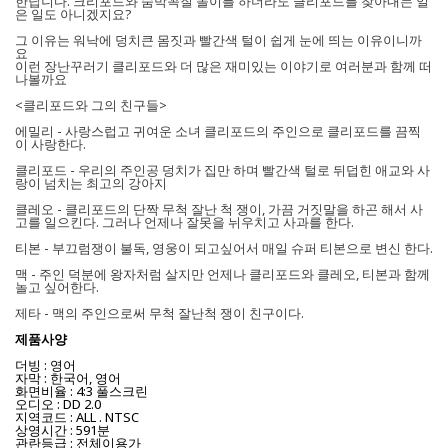
한답니다. 크리포드와 숨박꼭질 놀이를 하더라도 클리포드를 찾아내는 일
은 일도 아니겠지요?
그 이유는 워낙에 덩치큰 몸짓과 빨간색 털이 쉽게 눈에 띄는 이유이니까
요
이런 장난꾸러기 클리포드와 더 많은 재미있는 이야기로 여러분과 함께 떠
나볼까요
<클리포드와 그의 친구들>
에밀리 - 사랑스럽고 귀여운 소녀 클리포드의 주인으로 클리포드를 끔찍
이 사랑한다.
클리포드 - 우리의 주인공 덩치가 집만 하며 빨간색 털로 뒤덥힌 애교와 사
랑이 넘치는 최고의 강아지
클레오 - 클리포드의 단짝 무척 잘난 척 쟁이, 가끔 거짓말을 하곤 해서 사
고를 일으킨다. 그러나 언제나 잘못을 뉘우치고 사과를 한다.
티본 - 부끄럼쟁이 불독, 영웅이 되고싶어서 매일 슈퍼 티본으로 변신 한다.
맥 - 주인 덕분에 왕자처럼 살지만 언제나 클리포드와 클레오, 티본과 함께
놀고 싶어한다.
제타 - 맥의 주인으로써 무척 잘난척 쟁이 친구이다.
제품사양
더빙 : 영어
자막 : 한국어, 영어
화면비율 : 4:3 풀스크린
오디오 : DD 2.0
지역코드 : ALL . NTSC
상영시간 : 591분
관란등급 : 전체이용가