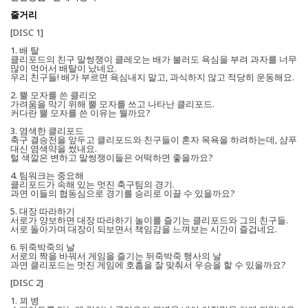
줄거리
[DISC 1]
1. 배 탈
클리포드의 친구 말썽쟁이 클레오는 배가 불러도 욕심을 부려 과자를 너무
많이 먹어서 배탈이 났네요.
우리 친구들! 배가 부르면 욕심내지 말고, 과식하지 않고 적당히 운동해요.
2. 뿔 모자를 쓴 클리오
가려움을 막기 위해 뿔 모자를 쓰고 나타난 클리포드.
커다란 뿔 모자를 쓴 이유는 뭘까요?
3. 염색한 클리포드
축구 결승전을 앞두고 클리포드와 친구들이 혼자 목욕을 하려하는데, 샴푸
대신 염색약을 썼내요.
털 색깔은 변하고 말썽쟁이들은 어떡하면 좋을까요?
4. 팀워크는 중요해
클리포드가 속해 있는 멋진 축구팀의 경기.
과연 이들의 협동심으로 경기를 승리로 이끌 수 있을까요?
5. 대장 따라하기
서로가 양보하면 대장 따라하기 놀이를 즐기는 클리포드와 그의 친구들.
서로 돌아가며 대장이 되보면서 책임감을 느껴보는 시간이 즐겁네요.
6. 뒤죽박죽의 날
서로의 짝을 바꿔서 게임을 즐기는 뒤죽박죽 행사의 날
과연 클리포드는 멋진 게임에 호흡을 잘 맞춰서 우승을 할 수 있을까요?
[DISC 2]
1. 꾀 병