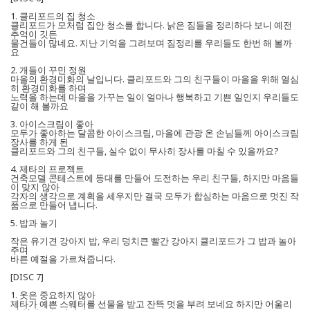
1. 클리포드의 집 청소
클리포드가 모처럼 집안 청소를 합니다. 낡은 짐들을 정리하다 보니 예전
추억이 깃든
물건들이 많네요. 지난 기억을 그려보며 짐정리를 우리들도 한번 해 볼까
요
2. 개들이 꾸민 정원
마을의 환경미화의 날입니다. 클리포드와 그의 친구들이 마을을 위해 열심
히 환경미화를 하며
노력을 하는데 마을을 가꾸는 일이 얼마나 행복하고 기쁜 일인지 우리들도
같이 해 볼까요
3. 아이스크림이 좋아
모두가 좋아하는 달콤한 아이스크림, 마을에 관광 온 손님들께 아이스크림
장사를 하게 된
클리포드와 그의 친구들, 실수 없이 무사히 장사를 마칠 수 있을까요?
4. 제타의 프로젝트
건축모델 콘테스트에 등대를 만들어 도전하는 우리 친구들, 하지만 마음들
이 맞지 않아
각자의 생각으로 계획을 세우지만 결국 모두가 합심하는 마음으로 멋진 작
품으로 만들어 냅니다.
5. 밥과 놀기
작은 유기견 강아지 밥, 우리 덩치큰 빨간 강아지 클리포드가 그 밥과 놀아
주며
바른 예절을 가르쳐줍니다.
[DISC 7]
1. 옷은 중요하지 않아
제타가 예쁜 스웨터를 선물을 받고 잔뜩 멋을 부려 보네요 하지만 어울리