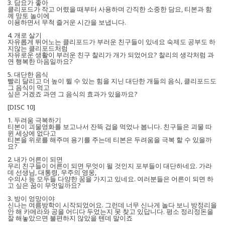
3. 담요가 좋아
클리포드가 작고 어렸을 때부터 사용하며 간직한 소중한 담요, 티본과 함
께 망토 놀이에
이용하면서 무척 즐거운 시간을 보냅니다.
4. 개로 살기
자유롭게 뛰어노는 클리포드가 부러운 친구들이 있네요 숙제도 공부도 하
지않는 클리포드처럼
자유로운 생활이 부러운 친구 찰리가 개가 되었어요? 찰리의 생각처럼 과
연 행복한 마음일까요?
5. 대단한 음식
빨리 달리고 더 높이 뛸 수 있는 힘을 지닌 대단한 개들의 음식, 클리포드도
그 음식이 먹고
싶은 거겠죠 과연 그 음식의 효과가 있을까요?
[DISC 10]
1. 두려움 극복하기
티본이 괴물영화를 보고나서 잔뜩 겁을 먹었나 봅니다. 친구들은 괴물 따
윈 세상에 없다고
티본을 위로를 해주며 용기를 주는데 티본은 두려움을 극복 할 수 있을까
요?
2. 내가 어른이 되면
우리 친구들이 어른이 되면 무엇이 될 것인지 포부들이 대단하네요. 가라
데 선생님, 대통령, 우주의 영웅,
수의사 등 모두들 다양한 꿈을 가지고 있네요. 여러분들은 어른이 되면 하
고 싶은 꿈이 무엇일까요?
3. 방이 엉망이야
신나는 여름방학이 시작되었어요. 그런데 너무 신나게 놀다 보니 방정리을
안 해 카메라와 공을 어디다 두었는지 못 찾고 있답니다. 평소 정리정돈을
잘 해놓았으면 불편하지 않았을 텐데 말이죠