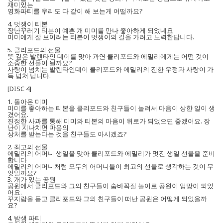
재미있는
영화파티를 우리도 다 같이 해 보는게 어떨까요?
4. 멋쟁이 티본
장난꾸러기 티본이 예쁜 개 미미를 만나 좋아하게 되었네요
미미에게 잘 보이려는 티본이 멋쟁이의 길을 가려고 노력한답니다.
5. 클리포드의 선물
뜻 깊은 발렌타인 데이를 맞아 과연 클리포드와 에밀리에게는 어떤 것이
소중한 선물이 될까요?
사랑이 넘치는 발렌타인데이 클리포드와 에밀리의 진한 우정과 사랑이 가
득 넘쳐 납니다.
[DISC 4]
1. 돌아온 미미
미미를 좋아하는 티본을 클리포드와 친구들이 놀려서 마음이 상한 일이 생
겼어요.
진정한 사과를 통해 미미와 티본의 마음이 위로가 되었으면 좋겠어요. 장
난이 지나치면 마음의
상처를 받는다는 것을 친구들도 아시겠죠?
2. 최고의 선물
에밀리의 어머니 생일을 맞아 클리포드와 에밀리가 멋진 생일 선물을 준비
합니다
에밀리의 어머니처럼 모두의 어머니들이 최고의 선물로 생각하는 것이 무
엇일까요?
3. 개가 있는 공원
공원에서 클리포드와 그의 친구들이 숨바꼭질 놀이로 공원이 엉망이 되었
어요.
꾸지람을 듣고 클리포드와 그의 친구들이 떠난 공원은 어떻게 되었을까
요?
4. 밤샘 파티