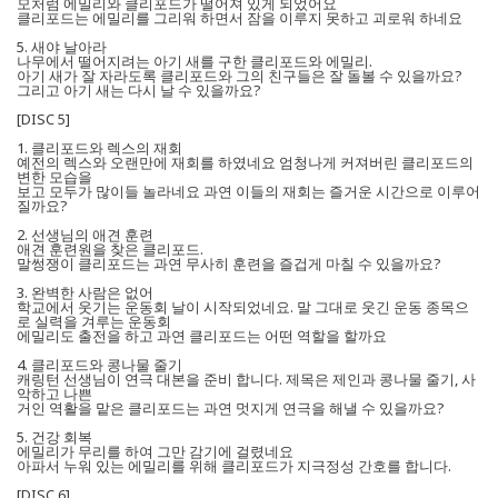
모처럼 에밀리와 클리포드가 떨어져 있게 되었어요
클리포드는 에밀리를 그리워 하면서 잠을 이루지 못하고 괴로워 하네요
5. 새야 날아라
나무에서 떨어지려는 아기 새를 구한 클리포드와 에밀리.
아기 새가 잘 자라도록 클리포드와 그의 친구들은 잘 돌볼 수 있을까요?
그리고 아기 새는 다시 날 수 있을까요?
[DISC 5]
1. 클리포드와 렉스의 재회
예전의 렉스와 오랜만에 재회를 하였네요 엄청나게 커져버린 클리포드의
변한 모습을
보고 모두가 많이들 놀라네요 과연 이들의 재회는 즐거운 시간으로 이루어
질까요?
2. 선생님의 애견 훈련
애견 훈련원을 찾은 클리포드.
말썽쟁이 클리포드는 과연 무사히 훈련을 즐겁게 마칠 수 있을까요?
3. 완벽한 사람은 없어
학교에서 웃기는 운동회 날이 시작되었네요. 말 그대로 웃긴 운동 종목으
로 실력을 겨루는 운동회
에밀리도 출전을 하고 과연 클리포드는 어떤 역할을 할까요
4. 클리포드와 콩나물 줄기
캐링턴 선생님이 연극 대본을 준비 합니다. 제목은 제인과 콩나물 줄기, 사
악하고 나쁜
거인 역활을 맡은 클리포드는 과연 멋지게 연극을 해낼 수 있을까요?
5. 건강 회복
에밀리가 무리를 하여 그만 감기에 걸렸네요
아파서 누워 있는 에밀리를 위해 클리포드가 지극정성 간호를 합니다.
[DISC 6]